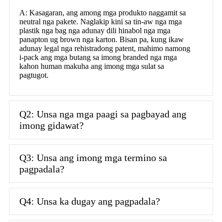
A: Kasagaran, ang among mga produkto naggamit sa
neutral nga pakete. Naglakip kini sa tin-aw nga mga
plastik nga bag nga adunay dili hinabol nga mga
panapton ug brown nga karton. Bisan pa, kung ikaw
adunay legal nga rehistradong patent, mahimo namong
i-pack ang mga butang sa imong branded nga mga
kahon human makuha ang imong mga sulat sa
pagtugot.
Q2: Unsa nga mga paagi sa pagbayad ang
imong gidawat?
Q3: Unsa ang imong mga termino sa
pagpadala?
Q4: Unsa ka dugay ang pagpadala?