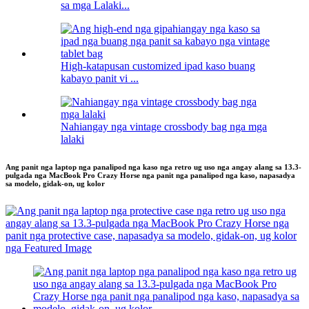
sa mga Lalaki...
High-katapusan customized ipad kaso buang
kabayo panit vi ...
Nahiangay nga vintage crossbody bag nga mga
lalaki
Ang panit nga laptop nga panalipod nga kaso nga retro ug uso nga angay alang sa 13.3-
pulgada nga MacBook Pro Crazy Horse nga panit nga panalipod nga kaso, napasadya
sa modelo, gidak-on, ug kolor