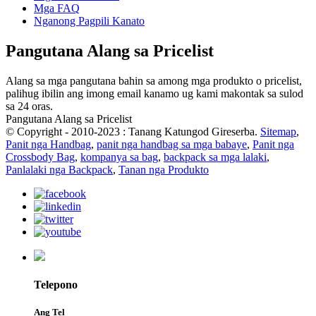
Mga FAQ
Nganong Pagpili Kanato
Pangutana Alang sa Pricelist
Alang sa mga pangutana bahin sa among mga produkto o pricelist,
palihug ibilin ang imong email kanamo ug kami makontak sa sulod
sa 24 oras.
Pangutana Alang sa Pricelist
© Copyright - 2010-2023 : Tanang Katungod Gireserba.
Sitemap
,
Panit nga Handbag
,
panit nga handbag sa mga babaye
,
Panit nga
Crossbody Bag
,
kompanya sa bag
,
backpack sa mga lalaki
,
Panlalaki nga Backpack
,
Tanan nga Produkto
Telepono
Ang Tel