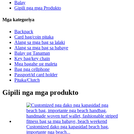
Balay
Gipili nga mga Produkto
Mga kategoriya
Backpack
Card bag/coin pitaka
Alang sa mga bag sa lalaki
Alang sa mga bag sa babaye
Balay ug Tanaman
Key bag/key chain
Mga bagahe ug maleta
Bag nga cellphone
Passport/id card holder
Pitaka/Clutch
Gipili nga mga produkto
Customized dako nga kapasidad beach bag,
importante nga beach...