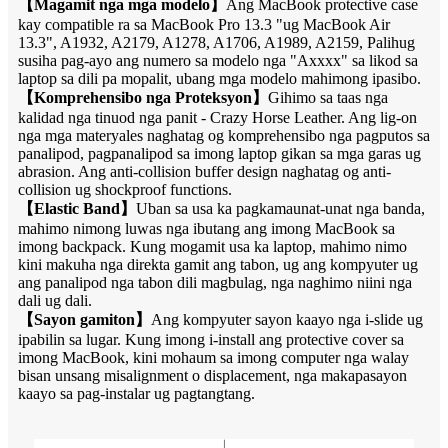
【
Magamit nga mga modelo
】
Ang MacBook protective case
kay compatible ra sa MacBook Pro 13.3 "ug MacBook Air
13.3", A1932, A2179, A1278, A1706, A1989, A2159, Palihug
susiha pag-ayo ang numero sa modelo nga "Axxxx" sa likod sa
laptop sa dili pa mopalit, ubang mga modelo mahimong ipasibo.
【
Komprehensibo nga Proteksyon
】
Gihimo sa taas nga
kalidad nga tinuod nga panit - Crazy Horse Leather. Ang lig-on
nga mga materyales naghatag og komprehensibo nga pagputos sa
panalipod, pagpanalipod sa imong laptop gikan sa mga garas ug
abrasion. Ang anti-collision buffer design naghatag og anti-
collision ug shockproof functions.
【
Elastic Band
】
Uban sa usa ka pagkamaunat-unat nga banda,
mahimo nimong luwas nga ibutang ang imong MacBook sa
imong backpack. Kung mogamit usa ka laptop, mahimo nimo
kini makuha nga direkta gamit ang tabon, ug ang kompyuter ug
ang panalipod nga tabon dili magbulag, nga naghimo niini nga
dali ug dali.
【
Sayon gamiton
】
Ang kompyuter sayon ​​kaayo nga i-slide ug
ipabilin sa lugar. Kung imong i-install ang protective cover sa
imong MacBook, kini mohaum sa imong computer nga walay
bisan unsang misalignment o displacement, nga makapasayon ​​
kaayo sa pag-instalar ug pagtangtang.