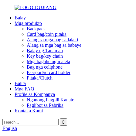
Balay
Mga produkto
Backpack
Card bag/coin pitaka
Alang sa mga bag sa lalaki
Alang sa mga bag sa babaye
Balay ug Tanaman
Key bag/key chain
Mga bagahe ug maleta
Bag nga cellphone
Passport/id card holder
Pitaka/Clutch
Balita
Mga FAQ
Profile sa Kompanya
Nganong Pagpili Kanato
Paglibot sa Pabrika
Kontaka Kami
English