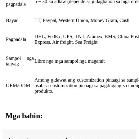
5 ~ 30 ka adlaw (depende sa gidaghanon sa mga orde
pagpadala
Bayad
TT, Paypal, Western Union, Money Gram, Cash
DHL, FedEx, UPS, TNT, Aramex, EMS, China Post,
Pagpadala
Express, Air freight, Sea Freight
Sampol nga
Libre nga mga sampol nga magamit
tanyag
Among gidawat ang customization pinaagi sa sample
OEM/ODM
usab sa customization pinaagi sa pagdugang sa imo
produkto.
Mga bahin: