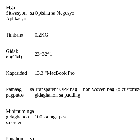
Mga
Sitwasyon sa
Opisina sa Negosyo
Aplikasyon
Timbang
0.2KG
Gidak-
23*32*1
on(CM)
Kapasidad
13.3 "MacBook Pro
Pamaagi sa
Transparent OPP bag + non-woven bag (o customiz
pagputos
gidaghanon sa padding
Minimum nga
gidaghanon
100 ka mga pcs
sa order
Panahon sa