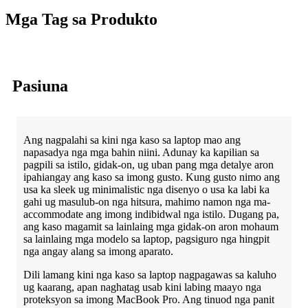
Mga Tag sa Produkto
Pasiuna
Ang nagpalahi sa kini nga kaso sa laptop mao ang
napasadya nga mga bahin niini. Adunay ka kapilian sa
pagpili sa istilo, gidak-on, ug uban pang mga detalye aron
ipahiangay ang kaso sa imong gusto. Kung gusto nimo ang
usa ka sleek ug minimalistic nga disenyo o usa ka labi ka
gahi ug masulub-on nga hitsura, mahimo namon nga ma-
accommodate ang imong indibidwal nga istilo. Dugang pa,
ang kaso magamit sa lainlaing mga gidak-on aron mohaum
sa lainlaing mga modelo sa laptop, pagsiguro nga hingpit
nga angay alang sa imong aparato.
Dili lamang kini nga kaso sa laptop nagpagawas sa kaluho
ug kaarang, apan naghatag usab kini labing maayo nga
proteksyon sa imong MacBook Pro. Ang tinuod nga panit