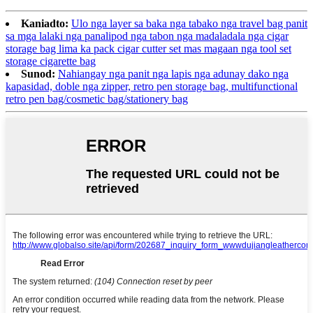
Kaniadto:
Ulo nga layer sa baka nga tabako nga travel bag panit
sa mga lalaki nga panalipod nga tabon nga madaladala nga cigar
storage bag lima ka pack cigar cutter set mas magaan nga tool set
storage cigarette bag
Sunod:
Nahiangay nga panit nga lapis nga adunay dako nga
kapasidad, doble nga zipper, retro pen storage bag, multifunctional
retro pen bag/cosmetic bag/stationery bag