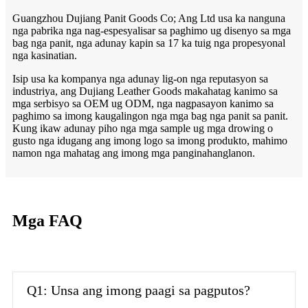
Guangzhou Dujiang Panit Goods Co; Ang Ltd usa ka nanguna
nga pabrika nga nag-espesyalisar sa paghimo ug disenyo sa mga
bag nga panit, nga adunay kapin sa 17 ka tuig nga propesyonal
nga kasinatian.
Isip usa ka kompanya nga adunay lig-on nga reputasyon sa
industriya, ang Dujiang Leather Goods makahatag kanimo sa
mga serbisyo sa OEM ug ODM, nga nagpasayon ​​kanimo sa
paghimo sa imong kaugalingon nga mga bag nga panit sa panit.
Kung ikaw adunay piho nga mga sample ug mga drowing o
gusto nga idugang ang imong logo sa imong produkto, mahimo
namon nga mahatag ang imong mga panginahanglanon.
Mga FAQ
Q1: Unsa ang imong paagi sa pagputos?