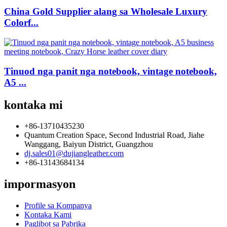
China Gold Supplier alang sa Wholesale Luxury
Colorf...
Tinuod nga panit nga notebook, vintage notebook,
A5 ...
kontaka mi
+86-13710435230
Quantum Creation Space, Second Industrial Road, Jiahe
Wanggang, Baiyun District, Guangzhou
dj.sales01@dujiangleather.com
+86-13143684134
impormasyon
Profile sa Kompanya
Kontaka Kami
Paglibot sa Pabrika