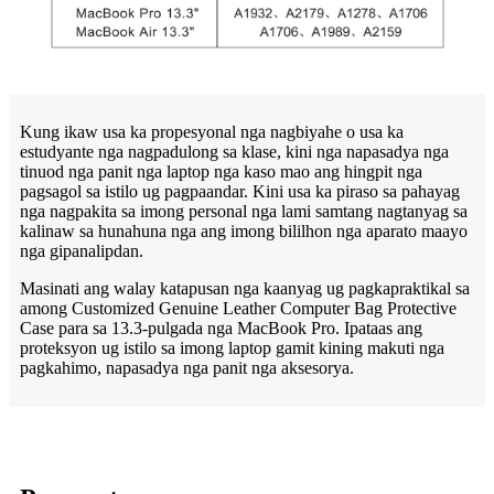
Kung ikaw usa ka propesyonal nga nagbiyahe o usa ka
estudyante nga nagpadulong sa klase, kini nga napasadya nga
tinuod nga panit nga laptop nga kaso mao ang hingpit nga
pagsagol sa istilo ug pagpaandar. Kini usa ka piraso sa pahayag
nga nagpakita sa imong personal nga lami samtang nagtanyag sa
kalinaw sa hunahuna nga ang imong bililhon nga aparato maayo
nga gipanalipdan.
Masinati ang walay katapusan nga kaanyag ug pagkapraktikal sa
among Customized Genuine Leather Computer Bag Protective
Case para sa 13.3-pulgada nga MacBook Pro. Ipataas ang
proteksyon ug istilo sa imong laptop gamit kining makuti nga
pagkahimo, napasadya nga panit nga aksesorya.