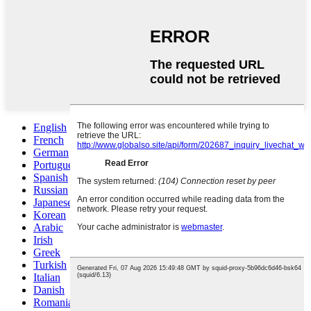
English
French
German
Portuguese
Spanish
Russian
Japanese
Korean
Arabic
Irish
Greek
Turkish
Italian
Danish
Romanian