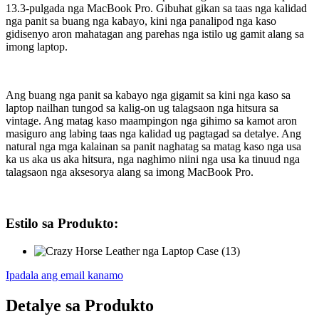
13.3-pulgada nga MacBook Pro. Gibuhat gikan sa taas nga kalidad
nga panit sa buang nga kabayo, kini nga panalipod nga kaso
gidisenyo aron mahatagan ang parehas nga istilo ug gamit alang sa
imong laptop.
Ang buang nga panit sa kabayo nga gigamit sa kini nga kaso sa
laptop nailhan tungod sa kalig-on ug talagsaon nga hitsura sa
vintage. Ang matag kaso maampingon nga gihimo sa kamot aron
masiguro ang labing taas nga kalidad ug pagtagad sa detalye. Ang
natural nga mga kalainan sa panit naghatag sa matag kaso nga usa
ka us aka us aka hitsura, nga naghimo niini nga usa ka tinuud nga
talagsaon nga aksesorya alang sa imong MacBook Pro.
Estilo sa Produkto:
Ipadala ang email kanamo
Detalye sa Produkto