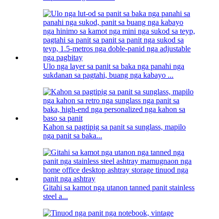
Ulo nga layer sa panit sa baka nga panahi nga
sukdanan sa pagtahi, buang nga kabayo ...
Kahon sa pagtipig sa panit sa sunglass, mapilo
nga panit sa baka...
Gitahi sa kamot nga utanon tanned panit stainless
steel a...