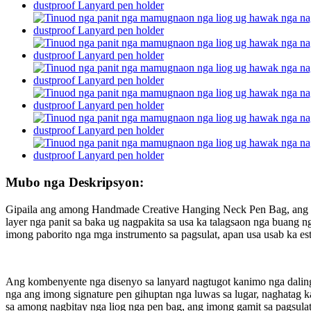
Mubo nga Deskripsyon:
Gipaila ang among Handmade Creative Hanging Neck Pen Bag, ang perp
layer nga panit sa baka ug nagpakita sa usa ka talagsaon nga buang ng
imong paborito nga mga instrumento sa pagsulat, apan usa usab ka est
Ang kombenyente nga disenyo sa lanyard nagtugot kanimo nga daling 
nga ang imong signature pen gihuptan nga luwas sa lugar, naghatag 
sa among nagbitay nga liog nga pen bag, ang imong gamit sa pagsula