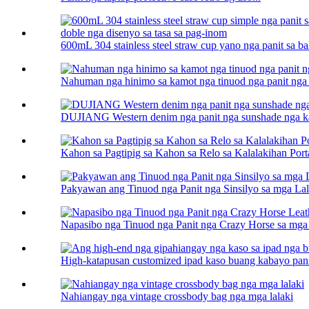
600mL 304 stainless steel straw cup yano nga panit sa ba
Nahuman nga hinimo sa kamot nga tinuod nga panit nga 
DUJIANG Western denim nga panit nga sunshade nga ka
Kahon sa Pagtipig sa Kahon sa Relo sa Kalalakihan Port
Pakyawan ang Tinuod nga Panit nga Sinsilyo sa mga Lal
Napasibo nga Tinuod nga Panit nga Crazy Horse sa mga 
High-katapusan customized ipad kaso buang kabayo panit 
Nahiangay nga vintage crossbody bag nga mga lalaki