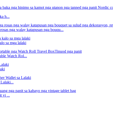
ka h...
rosas nga walay katapusan nga bouqu...
lo sa mga lalaki
able Watch Rol...
aki
Lalaki...
vi ...