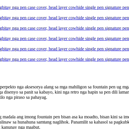
ekto nga aksesorya alang sa mga mahiligon sa fountain pen ug mga mag
a disenyo sa panit sa kabayo, kini nga retro nga hapin sa pen dili lama
ilo nga piraso sa pahayag.
madala ang imong fountain pen bisan asa ka moadto, bisan kini sa imo
kalinaw sa hunahuna samtang naglihok. Panamilit sa kahasol sa pagku
t kanunay nga maabut.