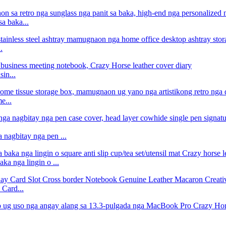
sa baka...
.
in...
e...
nagbitay nga pen ...
ka nga lingin o ...
 Card...