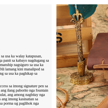
 sa usa ka walay katapusan,
a panit sa kabayo nagdugang sa
smanship nagsiguro sa usa ka
Dili lamang kini manalipod sa
ng sa usa ka paghikap sa
cess sa imong signature pen sa
ang ilang paborito nga fountain
sulat, ang among nagbitay nga
s ang imong kasinatian sa
a sa porma ug paglihok nga