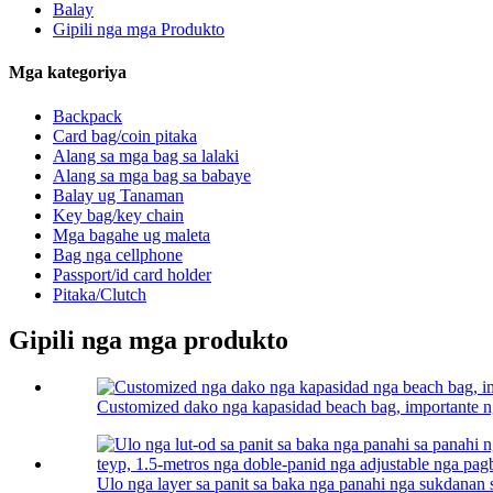
Balay
Gipili nga mga Produkto
Mga kategoriya
Backpack
Card bag/coin pitaka
Alang sa mga bag sa lalaki
Alang sa mga bag sa babaye
Balay ug Tanaman
Key bag/key chain
Mga bagahe ug maleta
Bag nga cellphone
Passport/id card holder
Pitaka/Clutch
Gipili nga mga produkto
Customized dako nga kapasidad beach bag, importante n
Ulo nga layer sa panit sa baka nga panahi nga sukdanan 