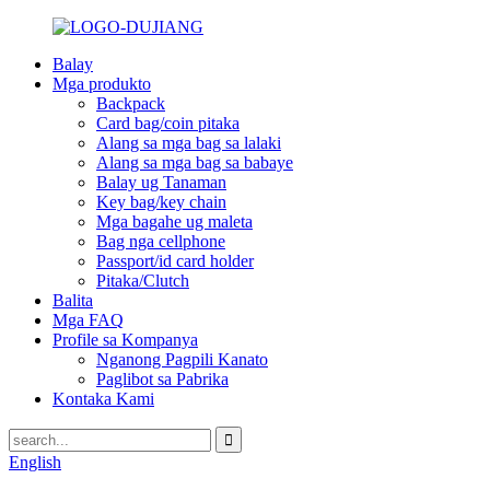
Balay
Mga produkto
Backpack
Card bag/coin pitaka
Alang sa mga bag sa lalaki
Alang sa mga bag sa babaye
Balay ug Tanaman
Key bag/key chain
Mga bagahe ug maleta
Bag nga cellphone
Passport/id card holder
Pitaka/Clutch
Balita
Mga FAQ
Profile sa Kompanya
Nganong Pagpili Kanato
Paglibot sa Pabrika
Kontaka Kami
English