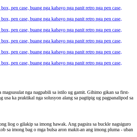
susulat nga nagpabili sa istilo ug gamit. Gihimo gikan sa first-
ng usa ka praktikal nga solusyon alang sa pagtipig ug pagpanalipod sa
ng liog o gilakip sa imong hawak. Ang pagsira sa buckle nagsiguro
bkob sa imong bag o mga bulsa aron makit-an ang imong pluma - uban