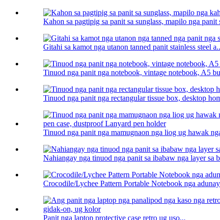
Kahon sa pagtipig sa panit sa sunglass, mapilo nga panit 
Gitahi sa kamot nga utanon tanned panit stainless steel a..
Tinuod nga panit nga notebook, vintage notebook, A5 bus
Tinuod nga panit nga rectangular tissue box, desktop hom
Tinuod nga panit nga mamugnaon nga liog ug hawak nga 
Nahiangay nga tinuod nga panit sa ibabaw nga layer sa ba
Crocodile/Lychee Pattern Portable Notebook nga adunay
Panit nga laptop protective case retro ug uso...