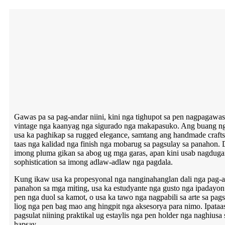
Gawas pa sa pag-andar niini, kini nga tighupot sa pen nagpagawas
vintage nga kaanyag nga sigurado nga makapasuko. Ang buang ng
usa ka paghikap sa rugged elegance, samtang ang handmade craft
taas nga kalidad nga finish nga mobarug sa pagsulay sa panahon. 
imong pluma gikan sa abog ug mga garas, apan kini usab nagduga
sophistication sa imong adlaw-adlaw nga pagdala.
Kung ikaw usa ka propesyonal nga nanginahanglan dali nga pag-ac
panahon sa mga miting, usa ka estudyante nga gusto nga ipadayon 
pen nga duol sa kamot, o usa ka tawo nga nagpabili sa arte sa pag
liog nga pen bag mao ang hingpit nga aksesorya para nimo. Ipataa
pagsulat niining praktikal ug estaylis nga pen holder nga naghius
hapsay.