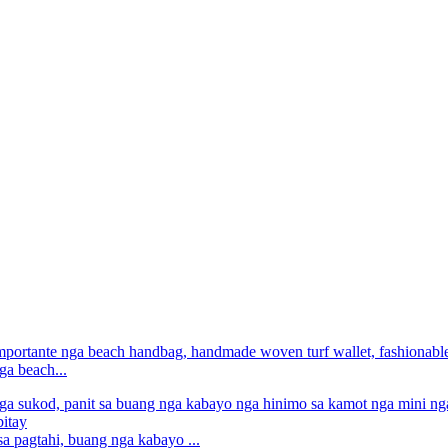
ga beach...
sa pagtahi, buang nga kabayo ...