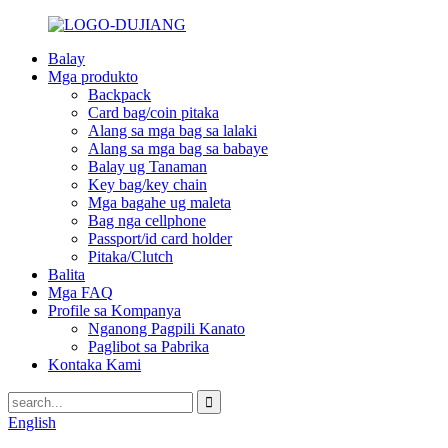
Balay
Mga produkto
Backpack
Card bag/coin pitaka
Alang sa mga bag sa lalaki
Alang sa mga bag sa babaye
Balay ug Tanaman
Key bag/key chain
Mga bagahe ug maleta
Bag nga cellphone
Passport/id card holder
Pitaka/Clutch
Balita
Mga FAQ
Profile sa Kompanya
Nganong Pagpili Kanato
Paglibot sa Pabrika
Kontaka Kami
English