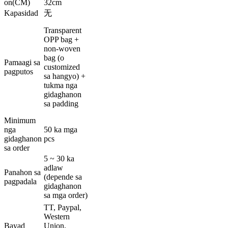
on(CM)
32cm
Kapasidad
无
Transparent
OPP bag +
non-woven
bag (o
Pamaagi sa
customized
pagputos
sa hangyo) +
tukma nga
gidaghanon
sa padding
Minimum
nga
50 ka mga
gidaghanon
pcs
sa order
5 ~ 30 ka
adlaw
Panahon sa
(depende sa
pagpadala
gidaghanon
sa mga order)
TT, Paypal,
Western
Bayad
Union,