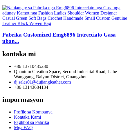
Pabrika Customized Emg6896 Intrecciato Gasa
uban...
kontaka mi
+86-13710435230
Quantum Creation Space, Second Industrial Road, Jiahe
Wanggang, Baiyun District, Guangzhou
dj.sales01@dujiangleather.com
+86-13143684134
impormasyon
Profile sa Kompanya
Kontaka Kami
Paglibot sa Pabrika
Mga FAQ