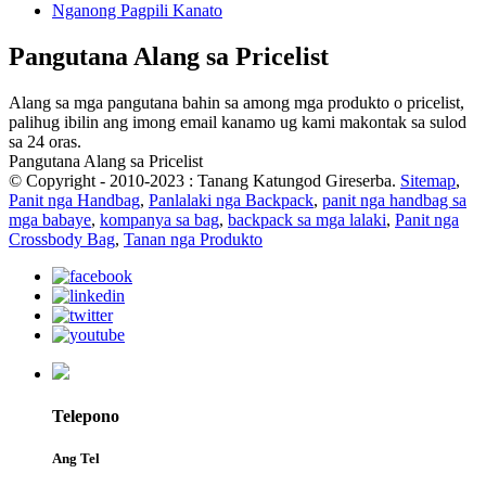
Nganong Pagpili Kanato
Pangutana Alang sa Pricelist
Alang sa mga pangutana bahin sa among mga produkto o pricelist,
palihug ibilin ang imong email kanamo ug kami makontak sa sulod
sa 24 oras.
Pangutana Alang sa Pricelist
© Copyright - 2010-2023 : Tanang Katungod Gireserba.
Sitemap
,
Panit nga Handbag
,
Panlalaki nga Backpack
,
panit nga handbag sa
mga babaye
,
kompanya sa bag
,
backpack sa mga lalaki
,
Panit nga
Crossbody Bag
,
Tanan nga Produkto
Telepono
Ang Tel