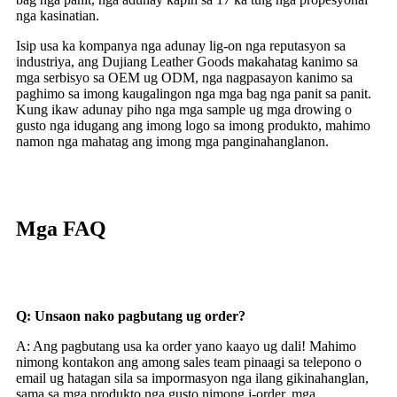
nga kasinatian.
Isip usa ka kompanya nga adunay lig-on nga reputasyon sa
industriya, ang Dujiang Leather Goods makahatag kanimo sa
mga serbisyo sa OEM ug ODM, nga nagpasayon ​​kanimo sa
paghimo sa imong kaugalingon nga mga bag nga panit sa panit.
Kung ikaw adunay piho nga mga sample ug mga drowing o
gusto nga idugang ang imong logo sa imong produkto, mahimo
namon nga mahatag ang imong mga panginahanglanon.
Mga FAQ
Q: Unsaon nako pagbutang ug order?
A: Ang pagbutang usa ka order yano kaayo ug dali! Mahimo
nimong kontakon ang among sales team pinaagi sa telepono o
email ug hatagan sila sa impormasyon nga ilang gikinahanglan,
sama sa mga produkto nga gusto nimong i-order, mga