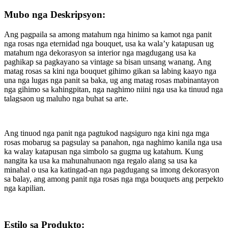
Mubo nga Deskripsyon:
Ang pagpaila sa among matahum nga hinimo sa kamot nga panit
nga rosas nga eternidad nga bouquet, usa ka wala’y katapusan ug
matahum nga dekorasyon sa interior nga magdugang usa ka
paghikap sa pagkayano sa vintage sa bisan unsang wanang. Ang
matag rosas sa kini nga bouquet gihimo gikan sa labing kaayo nga
una nga lugas nga panit sa baka, ug ang matag rosas mabinantayon
nga gihimo sa kahingpitan, nga naghimo niini nga usa ka tinuud nga
talagsaon ug maluho nga buhat sa arte.
Ang tinuod nga panit nga pagtukod nagsiguro nga kini nga mga
rosas mobarug sa pagsulay sa panahon, nga naghimo kanila nga usa
ka walay katapusan nga simbolo sa gugma ug katahum. Kung
nangita ka usa ka mahunahunaon nga regalo alang sa usa ka
minahal o usa ka katingad-an nga pagdugang sa imong dekorasyon
sa balay, ang among panit nga rosas nga mga bouquets ang perpekto
nga kapilian.
Estilo sa Produkto: