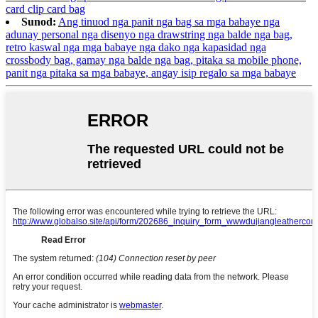
card clip card bag
Sunod:
Ang tinuod nga panit nga bag sa mga babaye nga
adunay personal nga disenyo nga drawstring nga balde nga bag,
retro kaswal nga mga babaye nga dako nga kapasidad nga
crossbody bag, gamay nga balde nga bag, pitaka sa mobile phone,
panit nga pitaka sa mga babaye, angay isip regalo sa mga babaye