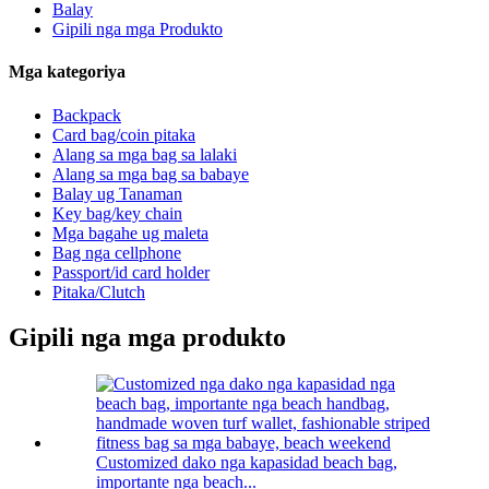
Balay
Gipili nga mga Produkto
Mga kategoriya
Backpack
Card bag/coin pitaka
Alang sa mga bag sa lalaki
Alang sa mga bag sa babaye
Balay ug Tanaman
Key bag/key chain
Mga bagahe ug maleta
Bag nga cellphone
Passport/id card holder
Pitaka/Clutch
Gipili nga mga produkto
Customized dako nga kapasidad beach bag,
importante nga beach...