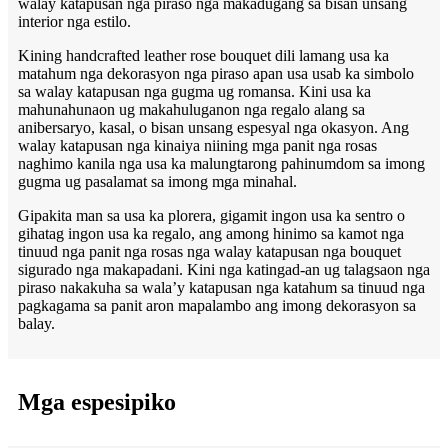
walay katapusan nga piraso nga makadugang sa bisan unsang
interior nga estilo.
Kining handcrafted leather rose bouquet dili lamang usa ka
matahum nga dekorasyon nga piraso apan usa usab ka simbolo
sa walay katapusan nga gugma ug romansa. Kini usa ka
mahunahunaon ug makahuluganon nga regalo alang sa
anibersaryo, kasal, o bisan unsang espesyal nga okasyon. Ang
walay katapusan nga kinaiya niining mga panit nga rosas
naghimo kanila nga usa ka malungtarong pahinumdom sa imong
gugma ug pasalamat sa imong mga minahal.
Gipakita man sa usa ka plorera, gigamit ingon usa ka sentro o
gihatag ingon usa ka regalo, ang among hinimo sa kamot nga
tinuud nga panit nga rosas nga walay katapusan nga bouquet
sigurado nga makapadani. Kini nga katingad-an ug talagsaon nga
piraso nakakuha sa wala’y katapusan nga katahum sa tinuud nga
pagkagama sa panit aron mapalambo ang imong dekorasyon sa
balay.
Mga espesipiko