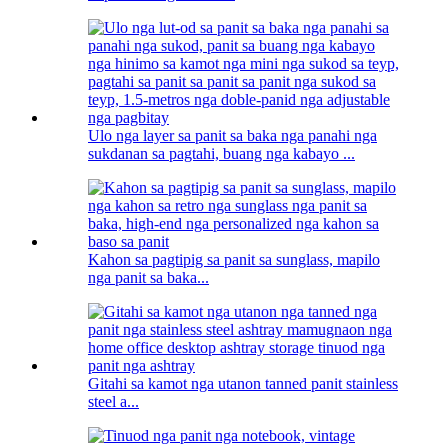
Ulo nga layer sa panit sa baka nga panahi nga
sukdanan sa pagtahi, buang nga kabayo ...
Kahon sa pagtipig sa panit sa sunglass, mapilo
nga panit sa baka...
Gitahi sa kamot nga utanon tanned panit stainless
steel a...