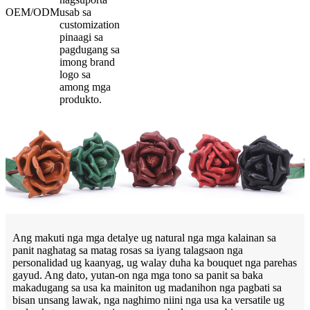
OEM/ODM
usab sa
customization
pinaagi sa
pagdugang sa
imong brand
logo sa
among mga
produkto.
Ang makuti nga mga detalye ug natural nga mga kalainan sa
panit naghatag sa matag rosas sa iyang talagsaon nga
personalidad ug kaanyag, ug walay duha ka bouquet nga parehas
gayud. Ang dato, yutan-on nga mga tono sa panit sa baka
makadugang sa usa ka mainiton ug madanihon nga pagbati sa
bisan unsang lawak, nga naghimo niini nga usa ka versatile ug