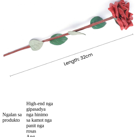
High-end nga
gipasadya
Ngalan sa
nga hinimo
produkto
sa kamot nga
panit nga
rosas
Ang