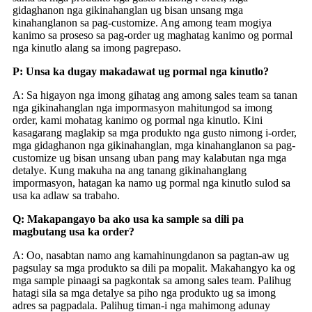
gidaghanon nga gikinahanglan ug bisan unsang mga
kinahanglanon sa pag-customize. Ang among team mogiya
kanimo sa proseso sa pag-order ug maghatag kanimo og pormal
nga kinutlo alang sa imong pagrepaso.
P: Unsa ka dugay makadawat ug pormal nga kinutlo?
A: Sa higayon nga imong gihatag ang among sales team sa tanan
nga gikinahanglan nga impormasyon mahitungod sa imong
order, kami mohatag kanimo og pormal nga kinutlo. Kini
kasagarang maglakip sa mga produkto nga gusto nimong i-order,
mga gidaghanon nga gikinahanglan, mga kinahanglanon sa pag-
customize ug bisan unsang uban pang may kalabutan nga mga
detalye. Kung makuha na ang tanang gikinahanglang
impormasyon, hatagan ka namo ug pormal nga kinutlo sulod sa
usa ka adlaw sa trabaho.
Q: Makapangayo ba ako usa ka sample sa dili pa
magbutang usa ka order?
A: Oo, nasabtan namo ang kamahinungdanon sa pagtan-aw ug
pagsulay sa mga produkto sa dili pa mopalit. Makahangyo ka og
mga sample pinaagi sa pagkontak sa among sales team. Palihug
hatagi sila sa mga detalye sa piho nga produkto ug sa imong
adres sa pagpadala. Palihug timan-i nga mahimong adunay