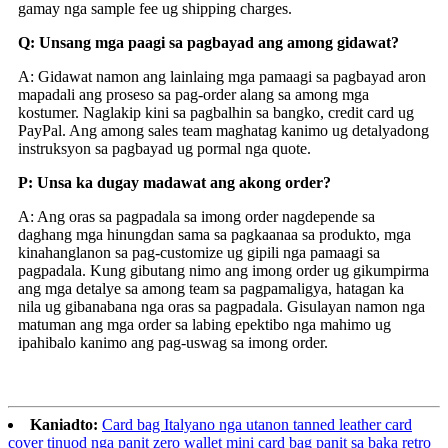
gamay nga sample fee ug shipping charges.
Q: Unsang mga paagi sa pagbayad ang among gidawat?
A: Gidawat namon ang lainlaing mga pamaagi sa pagbayad aron
mapadali ang proseso sa pag-order alang sa among mga
kostumer. Naglakip kini sa pagbalhin sa bangko, credit card ug
PayPal. Ang among sales team maghatag kanimo ug detalyadong
instruksyon sa pagbayad ug pormal nga quote.
P: Unsa ka dugay madawat ang akong order?
A: Ang oras sa pagpadala sa imong order nagdepende sa
daghang mga hinungdan sama sa pagkaanaa sa produkto, mga
kinahanglanon sa pag-customize ug gipili nga pamaagi sa
pagpadala. Kung gibutang nimo ang imong order ug gikumpirma
ang mga detalye sa among team sa pagpamaligya, hatagan ka
nila ug gibanabana nga oras sa pagpadala. Gisulayan namon nga
matuman ang mga order sa labing epektibo nga mahimo ug
ipahibalo kanimo ang pag-uswag sa imong order.
Kaniadto:
Card bag Italyano nga utanon tanned leather card
cover tinuod nga panit zero wallet mini card bag panit sa baka retro