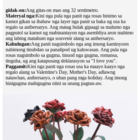
gidak-on:
Ang gitas-on mao ang 32 sentimetro.
Materyal nga:
Kini nga pula nga panit nga rosas hinimo sa
kamot gikan sa ibabaw nga layer nga panit sa baka ug usa ka
regalo sa anibersaryo. Ang matag bulak gipaagi sa malumo nga
pagputol sa kamot ug mabinantayon nga asembliya aron mahimo
ang labing matahum nga souvenir alang sa anibersaryo.
Kahulugan:
Ang panit nagsimbolo nga ang imong kaminyoon
nahimong tinubdan sa panalipod ug kaluwasan. Ang pula nga
rosas nagsimbolo sa gugma, tinuod nga gugma, romansa,
tinguha, ug ang katapusang deklarasyon sa "I love you".
Paggamit:
Kini nga panit nga rosas usa ka maayo kaayo nga
regalo alang sa Valentine's Day, Mother's Day, adlawng
natawhan, anibersaryo, o uban pang mga holiday. Ang imong
hinigugma mahigugma niini sa unang pagtan-aw.