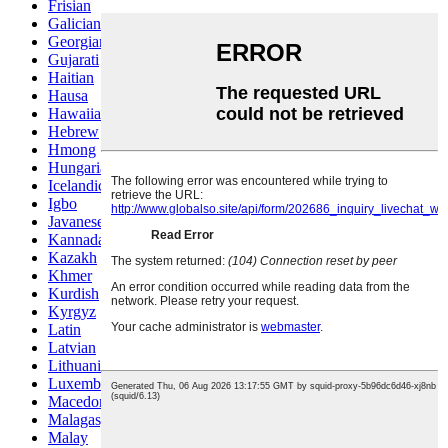
Frisian
Galician
Georgian
Gujarati
Haitian
Hausa
Hawaiian
Hebrew
Hmong
Hungarian
Icelandic
Igbo
Javanese
Kannada
Kazakh
Khmer
Kurdish
Kyrgyz
Latin
Latvian
Lithuanian
Luxembou..
Macedonian
Malagasy
Malay