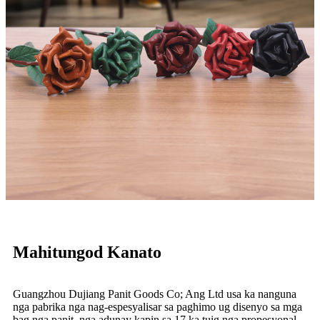
Mahitungod Kanato
Guangzhou Dujiang Panit Goods Co; Ang Ltd usa ka nanguna
nga pabrika nga nag-espesyalisar sa paghimo ug disenyo sa mga
bag nga panit, nga adunay kapin sa 17 ka tuig nga propesyonal