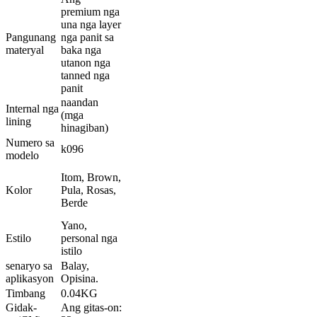
premium nga
una nga layer
Pangunang
nga panit sa
materyal
baka nga
utanon nga
tanned nga
panit
naandan
Internal nga
(mga
lining
hinagiban)
Numero sa
k096
modelo
Itom, Brown,
Kolor
Pula, Rosas,
Berde
Yano,
Estilo
personal nga
istilo
senaryo sa
Balay,
aplikasyon
Opisina.
Timbang
0.04KG
Gidak-
Ang gitas-on: