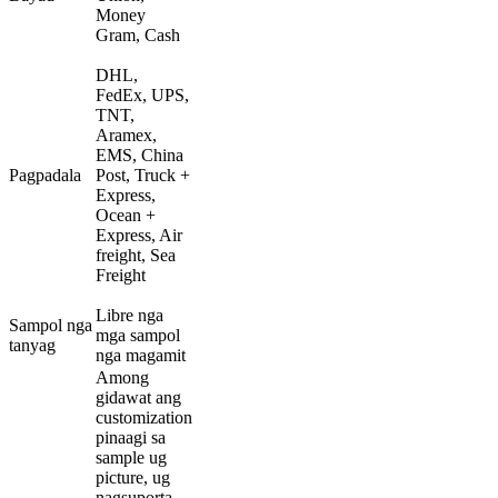
Money
Gram, Cash
DHL,
FedEx, UPS,
TNT,
Aramex,
EMS, China
Pagpadala
Post, Truck +
Express,
Ocean +
Express, Air
freight, Sea
Freight
Libre nga
Sampol nga
mga sampol
tanyag
nga magamit
Among
gidawat ang
customization
pinaagi sa
sample ug
picture, ug
nagsuporta