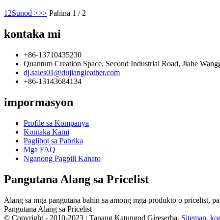
1
2
Sunod >
>>
Pahina 1 / 2
kontaka mi
+86-13710435230
Quantum Creation Space, Second Industrial Road, Jiahe Wang
dj.sales01@dujiangleather.com
+86-13143684134
impormasyon
Profile sa Kompanya
Kontaka Kami
Paglibot sa Pabrika
Mga FAQ
Nganong Pagpili Kanato
Pangutana Alang sa Pricelist
Alang sa mga pangutana bahin sa among mga produkto o pricelist, pa
Pangutana Alang sa Pricelist
© Copyright - 2010-2023 : Tanang Katungod Gireserba.
Sitemap
,
ko