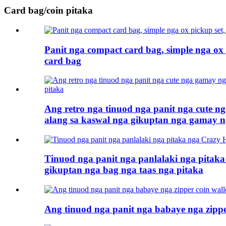
Card bag/coin pitaka
Panit nga compact card bag, simple nga ox
card bag
Ang retro nga tinuod nga panit nga cute ng
alang sa kaswal nga gikuptan nga gamay n
Tinuod nga panit nga panlalaki nga pitaka
gikuptan nga bag nga taas nga pitaka
Ang tinuod nga panit nga babaye nga zipper