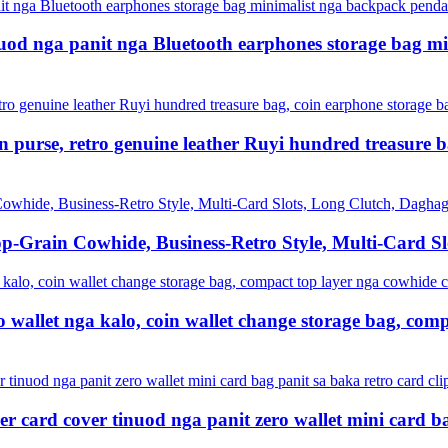
nuod nga panit nga Bluetooth earphones storage bag m
purse, retro genuine leather Ruyi hundred treasure ba
p-Grain Cowhide, Business-Retro Style, Multi-Card S
allet nga kalo, coin wallet change storage bag, com
 card cover tinuod nga panit zero wallet mini card ba