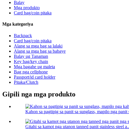
Balay
Mga produkto
Card bag/coin pitaka
Mga kategoriya
Backpack
Card bag/coin pitaka
Alang sa mga bag sa lalaki
Alang sa mga bag sa babaye
Balay ug Tanaman
Key bag/key chain
Mga bagahe ug maleta
Bag nga cellphone
Passport/id card holder
Pitaka/Clutch
Gipili nga mga produkto
Kahon sa pagtipig sa panit sa sunglass, mapilo nga panit 
Gitahi sa kamot nga utanon tanned panit stainless steel a..