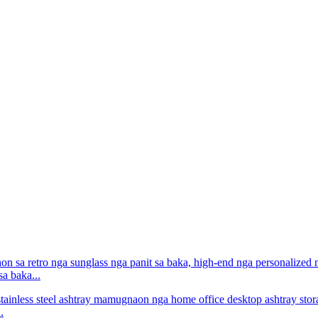
sa baka...
.