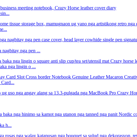
in...
e...
nagbitay nga pen ...
ka nga lingin o ...
 Card...
ka h...