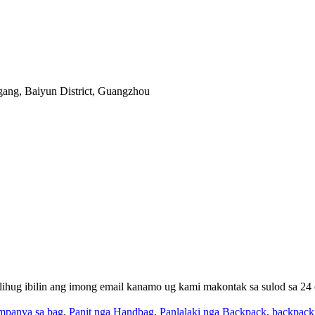
gang, Baiyun District, Guangzhou
lihug ibilin ang imong email kanamo ug kami makontak sa sulod sa 24 
mpanya sa bag
,
Panit nga Handbag
,
Panlalaki nga Backpack
,
backpack 