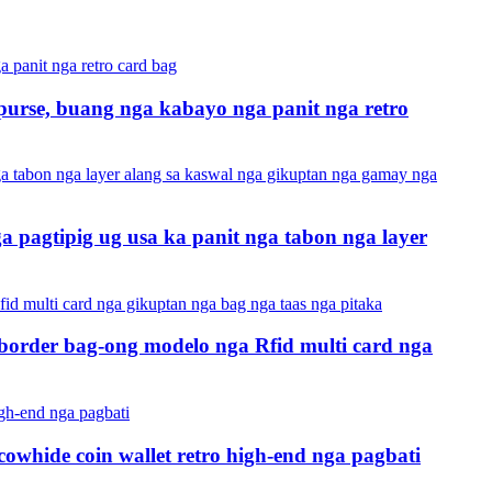
 purse, buang nga kabayo nga panit nga retro
a pagtipig ug usa ka panit nga tabon nga layer
-border bag-ong modelo nga Rfid multi card nga
cowhide coin wallet retro high-end nga pagbati