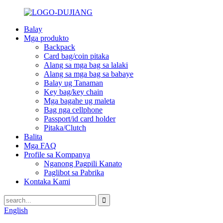
Balay
Mga produkto
Backpack
Card bag/coin pitaka
Alang sa mga bag sa lalaki
Alang sa mga bag sa babaye
Balay ug Tanaman
Key bag/key chain
Mga bagahe ug maleta
Bag nga cellphone
Passport/id card holder
Pitaka/Clutch
Balita
Mga FAQ
Profile sa Kompanya
Nganong Pagpili Kanato
Paglibot sa Pabrika
Kontaka Kami
English