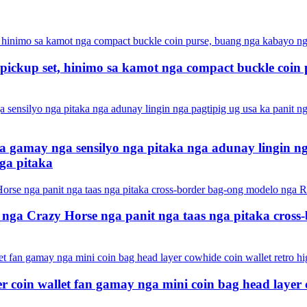
 pickup set, hinimo sa kamot nga compact buckle coin
a gamay nga sensilyo nga pitaka nga adunay lingin ng
ga pitaka
 nga Crazy Horse nga panit nga taas nga pitaka cross
 coin wallet fan gamay nga mini coin bag head layer 