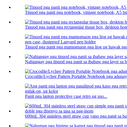
Tinuod nga panit nga notebook, vintage notebook, A5 bus
Tinuod nga panit nga rectangular tissue box, desktop hom
Tinuod nga panit nga mamugnaon nga liog ug hawak nga 
Nahiangay nga tinuod nga panit sa ibabaw nga layer sa ba
Crocodile/Lychee Pattern Portable Notebook nga adunay
Panit nga laptop protective case retro ug uso...
600mL 304 stainless steel straw cup yano nga panit sa ba