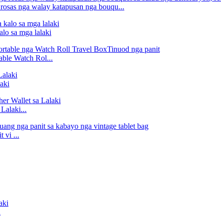
rosas nga walay katapusan nga bouqu...
lo sa mga lalaki
able Watch Rol...
aki
Lalaki...
vi ...
i