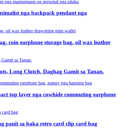
inimalist nga backpack pendant nga
g, coin earphone storage bag, oil wax leather
lots, Long Clutch, Daghag Gamit sa Tanan.
pact top layer nga cowhide commuting earphone
g panit sa baka retro card clip card bag