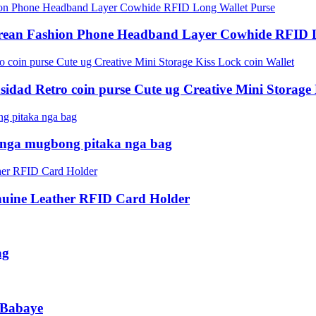
orean Fashion Phone Headband Layer Cowhide RFID L
idad Retro coin purse Cute ug Creative Mini Storage 
d nga mugbong pitaka nga bag
nuine Leather RFID Card Holder
ag
 Babaye