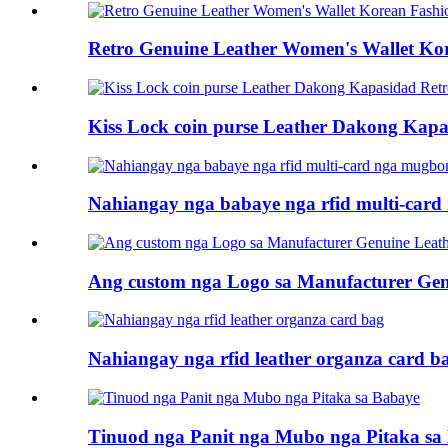
Retro Genuine Leather Women's Wallet K
Kiss Lock coin purse Leather Dakong Kapas
Nahiangay nga babaye nga rfid multi-car
Ang custom nga Logo sa Manufacturer Ge
Nahiangay nga rfid leather organza card b
Tinuod nga Panit nga Mubo nga Pitaka sa