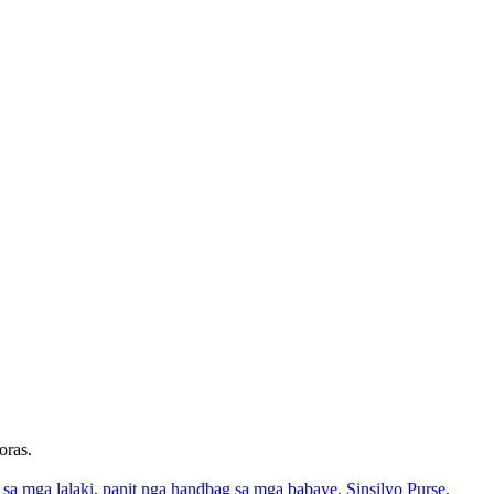
oras.
sa mga lalaki
,
panit nga handbag sa mga babaye
,
Sinsilyo Purse
,