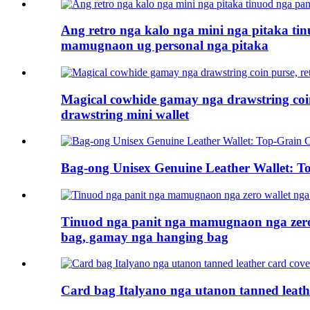
Ang retro nga kalo nga mini nga pitaka ti
mamugnaon ug personal nga pitaka
Magical cowhide gamay nga drawstring coin 
drawstring mini wallet
Bag-ong Unisex Genuine Leather Wallet: To
Tinuod nga panit nga mamugnaon nga zero w
bag, gamay nga hanging bag
Card bag Italyano nga utanon tanned leather