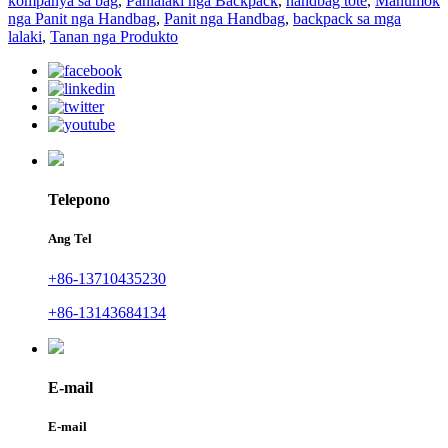
kompanya sa bag
,
Panlalaki nga Backpack
,
handbag tote
,
Mahumok
nga Panit nga Handbag
,
Panit nga Handbag
,
backpack sa mga
lalaki
,
Tanan nga Produkto
Telepono
Ang Tel
+86-13710435230
+86-13143684134
E-mail
E-mail