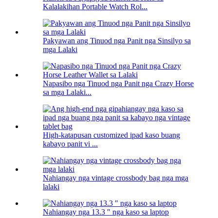
Kalalakihan Portable Watch Rol...
Pakyawan ang Tinuod nga Panit nga Sinsilyo sa
mga Lalaki
Napasibo nga Tinuod nga Panit nga Crazy Horse
sa mga Lalaki...
High-katapusan customized ipad kaso buang
kabayo panit vi ...
Nahiangay nga vintage crossbody bag nga mga
lalaki
Nahiangay nga 13.3 ″ nga kaso sa laptop