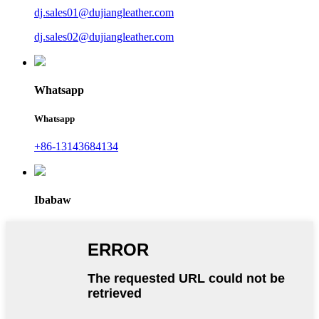
dj.sales01@dujiangleather.com
dj.sales02@dujiangleather.com
Whatsapp
Whatsapp
+86-13143684134
Ibabaw