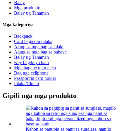
Balay
Mga produkto
Balay ug Tanaman
Mga kategoriya
Backpack
Card bag/coin pitaka
Alang sa mga bag sa lalaki
Alang sa mga bag sa babaye
Balay ug Tanaman
Key bag/key chain
Mga bagahe ug maleta
Bag nga cellphone
Passport/id card holder
Pitaka/Clutch
Gipili nga mga produkto
Kahon sa pagtipig sa panit sa sunglass, mapilo