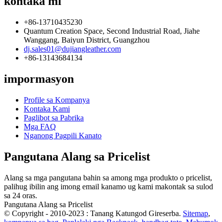
kontaka mi
+86-13710435230
Quantum Creation Space, Second Industrial Road, Jiahe
Wanggang, Baiyun District, Guangzhou
dj.sales01@dujiangleather.com
+86-13143684134
impormasyon
Profile sa Kompanya
Kontaka Kami
Paglibot sa Pabrika
Mga FAQ
Nganong Pagpili Kanato
Pangutana Alang sa Pricelist
Alang sa mga pangutana bahin sa among mga produkto o pricelist,
palihug ibilin ang imong email kanamo ug kami makontak sa sulod
sa 24 oras.
Pangutana Alang sa Pricelist
© Copyright - 2010-2023 : Tanang Katungod Gireserba.
Sitemap
,