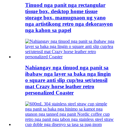
Tinuod nga panit nga rectangular
tissue box, desktop home tissue
storage box, mamugnaon ug yano
nga artistikong retro nga dekorasyon
nga kahon sa papel
Nahiangay nga tinuod nga panit sa
ibabaw nga layer sa baka nga lingin
o square anti slip cup/tea set/utensil
mat Crazy horse leather retro
personalized Coaster