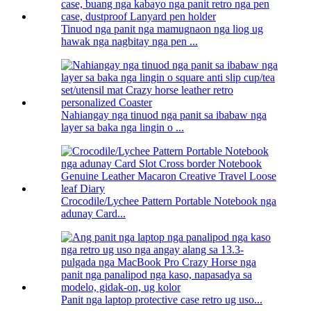
Tinuod nga panit nga mamugnaon nga liog ug
hawak nga nagbitay nga pen ...
Nahiangay nga tinuod nga panit sa ibabaw nga
layer sa baka nga lingin o ...
Crocodile/Lychee Pattern Portable Notebook nga
adunay Card...
Panit nga laptop protective case retro ug uso...