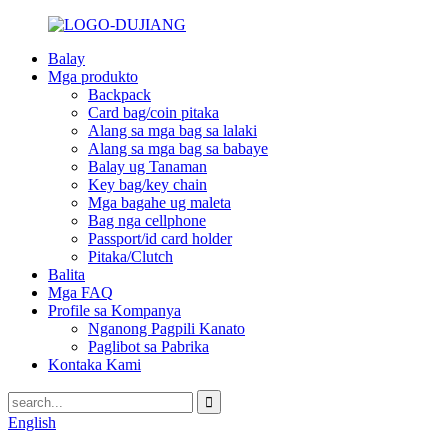
Balay
Mga produkto
Backpack
Card bag/coin pitaka
Alang sa mga bag sa lalaki
Alang sa mga bag sa babaye
Balay ug Tanaman
Key bag/key chain
Mga bagahe ug maleta
Bag nga cellphone
Passport/id card holder
Pitaka/Clutch
Balita
Mga FAQ
Profile sa Kompanya
Nganong Pagpili Kanato
Paglibot sa Pabrika
Kontaka Kami
English