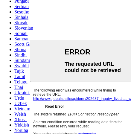
Punjabi
Serbian
Sesotho
Sinhala
Slovak
Slovenian
Somali
Samoan
Scots Gaelic
Shona
Sindhi
Sundanese
Swahili
Tajik
Tamil
Telugu
Thai
Ukrainian
Urdu
Uzbek
Vietnamese
Welsh
Xhosa
Yiddish
Yoruba